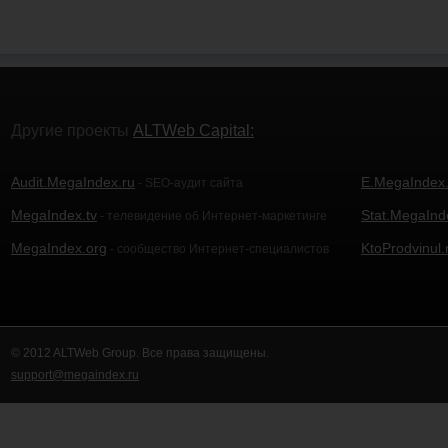
Другие проекты
ALTWeb Capital:
Audit.MegaIndex.ru
E.MegaIndex.
- SEO-аудит сайта
MegaIndex.tv
Stat.MegaInd
- телевидение об Интернет-маркетинге
MegaIndex.org
KtoProdvinul.
- сообщество Интернет-специалистов
© 2012 ALTWeb Group. Все права защищены.
support@megaindex.ru