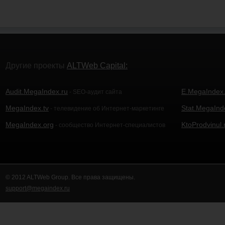
Другие проекты
ALTWeb Capital:
Audit.MegaIndex.ru
E.MegaIndex.
- SEO-аудит сайта
MegaIndex.tv
Stat.MegaInd
- телевидение об Интернет-маркетинге
MegaIndex.org
KtoProdvinul.
- сообщество Интернет-специалистов
© 2012 ALTWeb Group. Все права защищены.
support@megaindex.ru