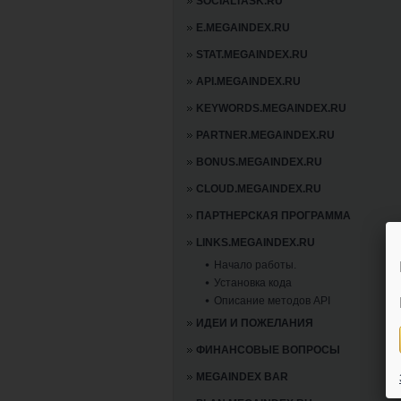
SOCIALTASK.RU
E.MEGAINDEX.RU
STAT.MEGAINDEX.RU
API.MEGAINDEX.RU
KEYWORDS.MEGAINDEX.RU
PARTNER.MEGAINDEX.RU
BONUS.MEGAINDEX.RU
CLOUD.MEGAINDEX.RU
ПАРТНЕРСКАЯ ПРОГРАММА
LINKS.MEGAINDEX.RU
Начало работы.
Установка кода
Описание методов API
ИДЕИ И ПОЖЕЛАНИЯ
ФИНАНСОВЫЕ ВОПРОСЫ
MEGAINDEX BAR