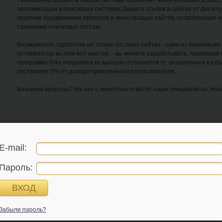
Уникальный алгоритм нашей системы позволяет монетизировать Ваш с
пессимизации в поисковых системах.Защита ссылок и сайтов от фильтр
практике продвижения проектов и монетизации сайтов, позволяющее и
санкциями поисковых систем.
Возможность заработка не только на своих сайтах - один из важнейших
оптимизатор вы или веб-мастер, - вы можете зарабатывать, привлекая 
программа links.megaindex.ru выгодно отличается от аналогичных на 
составляет 5% от дохода привлеченного пользователя.
Возникли вопросы? На них с легкостью ответят наши специалисты. Нач
E-mail:
Пароль:
Забыли пароль?