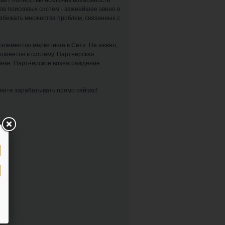
айт полностью исключив возможность
ов поисковых систем - важнейшее звено в
збежать множества проблем, связанных с
 элементов маркетинга в Сети. Не важно,
клиентов в систему. Партнерская
рынке. Партнерское вознаграждение
ните зарабатывать прямо сейчас!