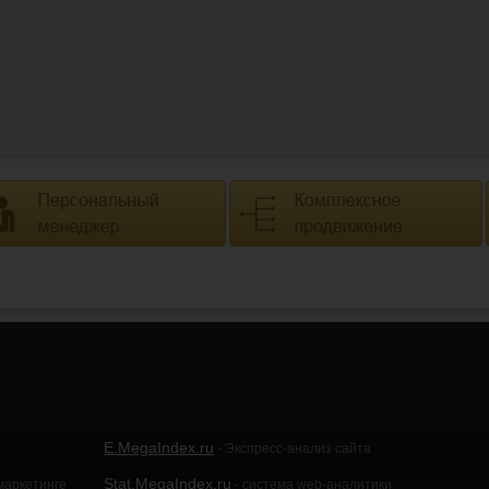
E.MegaIndex.ru
- Экспресс-анализ сайта
Stat.MegaIndex.ru
маркетинге
- система web-аналитики