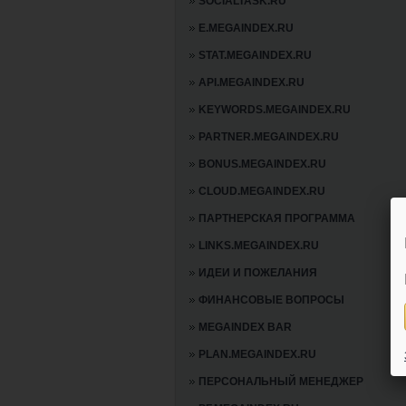
SOCIALTASK.RU
E.MEGAINDEX.RU
STAT.MEGAINDEX.RU
API.MEGAINDEX.RU
KEYWORDS.MEGAINDEX.RU
PARTNER.MEGAINDEX.RU
BONUS.MEGAINDEX.RU
CLOUD.MEGAINDEX.RU
ПАРТНЕРСКАЯ ПРОГРАММА
LINKS.MEGAINDEX.RU
ИДЕИ И ПОЖЕЛАНИЯ
ФИНАНСОВЫЕ ВОПРОСЫ
MEGAINDEX BAR
PLAN.MEGAINDEX.RU
ПЕРСОНАЛЬНЫЙ МЕНЕДЖЕР