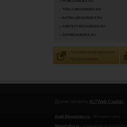
PF.MEGAINDEX.RU
TOOLS.MEGAINDEX.RU
RATING.MEGAINDEX.RU
CONTEXT.MEGAINDEX.RU
SSP.MEGAINDEX.RU
Другие проекты
ALTWeb Capital:
Audit.MegaIndex.ru
- SEO-аудит сайта
MegaIndex.tv
- телевидение об Интернет-