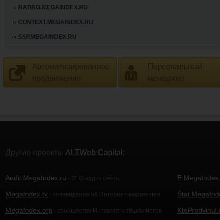
RATING.MEGAINDEX.RU
CONTEXT.MEGAINDEX.RU
SSP.MEGAINDEX.RU
Другие проекты
ALTWeb Capital:
Audit.MegaIndex.ru
E.MegaIndex.
- SEO-аудит сайта
MegaIndex.tv
Stat.MegaInd
- телевидение об Интернет-маркетинге
MegaIndex.org
KtoProdvinul.
- сообщество Интернет-специалистов