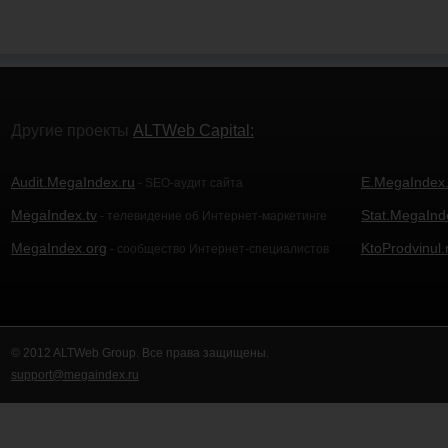
Другие проекты
ALTWeb Capital:
Audit.MegaIndex.ru
E.MegaIndex.
- SEO-аудит сайта
MegaIndex.tv
Stat.MegaInd
- телевидение об Интернет-маркетинге
MegaIndex.org
KtoProdvinul.
- сообщество Интернет-специалистов
© 2012 ALTWeb Group. Все права защищены.
support@megaindex.ru