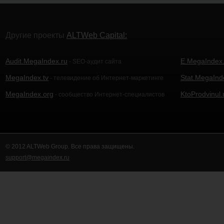
Другие проекты
ALTWeb Capital:
Audit.MegaIndex.ru
E.MegaIndex.
- SEO-аудит сайта
MegaIndex.tv
Stat.MegaInd
- телевидение об Интернет-маркетинге
MegaIndex.org
KtoProdvinul.
- сообщество Интернет-специалистов
© 2012 ALTWeb Group. Все права защищены.
support@megaindex.ru