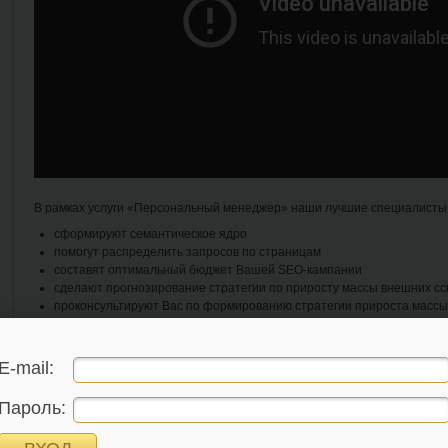
В рамках услуги «Персональный менеджер» наши лучшие специалисты 
сформируют семантическое ядро
помогут распределить запросов по страницам
составят оптимальный бюджет Вашей SEO-кампании
сделают прогнозирование стратегии по приросту массы внешних с
проконсультируют Вас по формированию стратегии прироста массы
проконтролируют оптимизацию всех продвигаемых страниц
будут вести кампании на всех этапах, с учетом требований поисков
сезонности бизнеса и др.
E-mail:
проведут аудит сайта на наличие ошибок и дадут рекомендации по
Чтобы подключить услугу «Персональный менеджер», нужно войти на са
Пароль:
разделе «Мои сайты», в колонке «Персональный менеджер» нажать кно
которому нужны консультации и стратегия по продвижению.