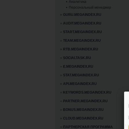
Аналитика
Персональный менеджер
GURU.MEGAINDEX.RU
AUDIT.MEGAINDEX.RU
START.MEGAINDEX.RU
TEAM.MEGAINDEX.RU
RTB.MEGAINDEX.RU
SOCIALTASK.RU
E.MEGAINDEX.RU
STAT.MEGAINDEX.RU
API.MEGAINDEX.RU
KEYWORDS.MEGAINDEX.RU
PARTNER.MEGAINDEX.RU
BONUS.MEGAINDEX.RU
CLOUD.MEGAINDEX.RU
ПАРТНЕРСКАЯ ПРОГРАММА