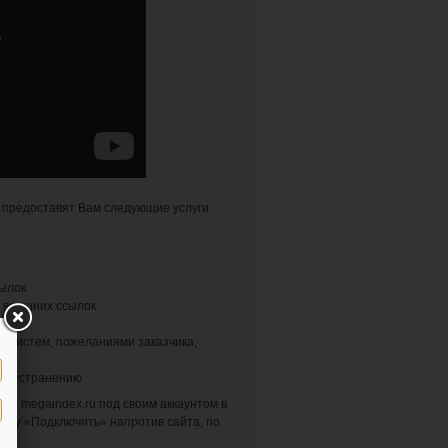
предоставят Вам следующие услуги:
сылок
 внешних ссылок
ых систем, пожеланиями заказчика,
 их устранению
йт megaindex.ru под своим аккаунтом в
пку «Подключить» напротив сайта, по